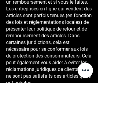
un remboursement et si vous le faites.
Les entreprises en ligne qui vendent des
articles sont parfois tenues (en fonction
des lois et réglementations locales) de
présenter leur politique de retour et de
remboursement des articles. Dans
certaines juridictions, cela est
nécessaire pour se conformer aux lois
de protection des consommateurs. Cela
peut également vous aider à éviter les
réclamations juridiques de clients qui
ne sont pas satisfaits des articles qu'ils
ont achetés.
Ce qu'il faut inclure dans la politique de
remboursement
D'une manière générale, une politique
de remboursement aborde souvent ces
types de questions : le délai pour
demander un remboursement ; le